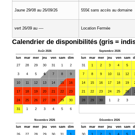
Jaune 29/08 au 26/09/26
555€ sans accès au domaine
vert 26/09 au ----
Location Fermée
Calendrier de disponibilités (gris = indi
Août 2026
Septembre 2026
lun
mar
mer
jeu
ven
sam
dim
lun
mar
mer
jeu
ven
sam
d
27
28
29
30
31
1
2
31
1
2
3
4
5
3
4
5
6
7
8
9
7
8
9
10
11
12
10
11
12
13
14
15
16
14
15
16
17
18
19
17
18
19
20
21
22
23
21
22
23
24
25
26
24
25
26
27
28
29
30
28
29
30
1
2
3
31
1
2
3
4
5
6
Novembre 2026
Décembre 2026
lun
mar
mer
jeu
ven
sam
dim
lun
mar
mer
jeu
ven
sam
d
26
27
28
29
30
31
1
30
1
2
3
4
5