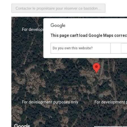
nly
For development purposes only
For development 
This page can't load Google Maps correct
Do you own this website?
nly
For development purposes only
For development 