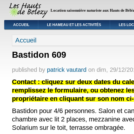
Location saisonnière naturiste aux Hauts de Bélé
ACCUEIL
LE HAMEAU ET LES ACTIVITÉS
LES LO
Vous êtes ici
Accueil
Bastidon 609
published by
patrick vautard
on
dim, 29/12/20
Contact : cliquez sur deux dates du cale
remplissez le formulaire, ou obtenez l
propriétaire en cliquant sur son nom ci
Bastidon pour 4/6 personnes. Salon et can
chambre avec lit 2 places, mezzanine avec 
Solarium sur le toit, terrasse ombragée.