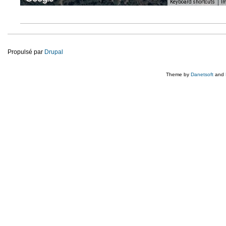
Keyboard shortcuts
Im
Propulsé par
Drupal
Theme by
Danetsoft
and