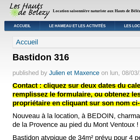
Location saisonnière naturiste aux Hauts de Bélé
ACCUEIL
LE HAMEAU ET LES ACTIVITÉS
LES LO
Vous êtes ici
Accueil
Bastidon 316
published by
Julien et Maxence
on
lun, 08/03
Contact : cliquez sur deux dates du cale
remplissez le formulaire, ou obtenez l
propriétaire en cliquant sur son nom ci
Nouveau à la location, à BEDOIN, charman
de la Provence au pied du Mont Ventoux !
Bastidon atypique de 34m² prévu pour 4 p