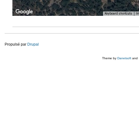
Keyboard shortcuts
Im
Propulsé par
Drupal
Theme by
Danetsoft
and