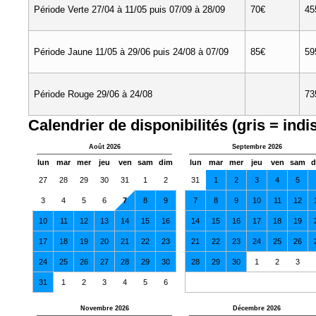
Période Verte 27/04 à 11/05 puis 07/09 à 28/09
70€
45
Période Jaune 11/05 à 29/06 puis 24/08 à 07/09
85€
59
Période Rouge 29/06 à 24/08
73
Calendrier de disponibilités (gris = indi
Août 2026
Septembre 2026
lun
mar
mer
jeu
ven
sam
dim
lun
mar
mer
jeu
ven
sam
d
27
28
29
30
31
1
2
31
1
2
3
4
5
3
4
5
6
7
8
9
7
8
9
10
11
12
10
11
12
13
14
15
16
14
15
16
17
18
19
17
18
19
20
21
22
23
21
22
23
24
25
26
24
25
26
27
28
29
30
28
29
30
1
2
3
31
1
2
3
4
5
6
Novembre 2026
Décembre 2026