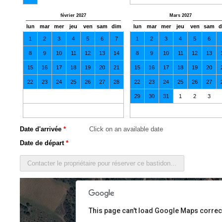
février 2027
Mars 2027
lun
mar
mer
jeu
ven
sam
dim
lun
mar
mer
jeu
ven
sam
d
1
2
3
4
5
6
7
1
2
3
4
5
6
8
9
10
11
12
13
14
8
9
10
11
12
13
15
16
17
18
19
20
21
15
16
17
18
19
20
22
23
24
25
26
27
28
22
23
24
25
26
27
29
30
31
1
2
3
Date d'arrivée
*
Date de départ
*
For development purposes only
For development purposes on
This page can't load Google Maps correct