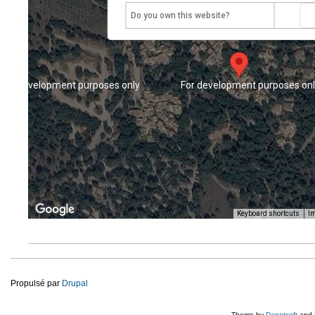
Do you own this website?
For development purposes only
For development purposes on
Keyboard shortcuts
Im
For development purposes only
For development purposes on
Propulsé par
Drupal
Theme by
Danetsoft
and