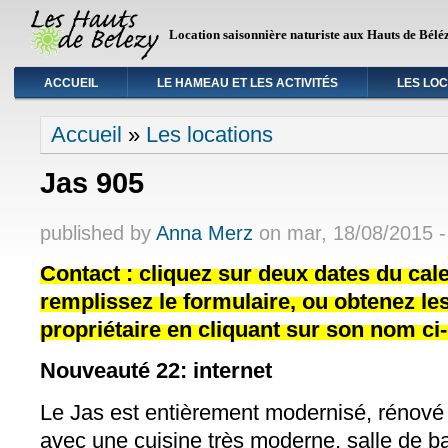
Location saisonnière naturiste aux Hauts de Bélé
ACCUEIL
LE HAMEAU ET LES ACTIVITÉS
LES LO
Vous êtes ici
Accueil
»
Les locations
Jas 905
published by
Anna Merz
on
mar, 18/08/2015 -
Contact : cliquez sur deux dates du cale
remplissez le formulaire, ou obtenez l
propriétaire en cliquant sur son nom ci
Nouveauté 22: internet
Le Jas est entièrement modernisé, rénové 
avec une cuisine très moderne, salle de ba