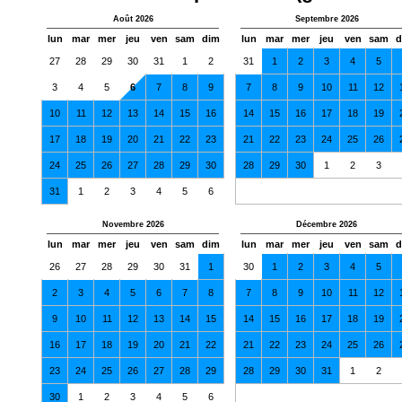
Août 2026
Septembre 2026
lun
mar
mer
jeu
ven
sam
dim
lun
mar
mer
jeu
ven
sam
d
27
28
29
30
31
1
2
31
1
2
3
4
5
3
4
5
6
7
8
9
7
8
9
10
11
12
10
11
12
13
14
15
16
14
15
16
17
18
19
17
18
19
20
21
22
23
21
22
23
24
25
26
24
25
26
27
28
29
30
28
29
30
1
2
3
31
1
2
3
4
5
6
Novembre 2026
Décembre 2026
lun
mar
mer
jeu
ven
sam
dim
lun
mar
mer
jeu
ven
sam
d
26
27
28
29
30
31
1
30
1
2
3
4
5
2
3
4
5
6
7
8
7
8
9
10
11
12
9
10
11
12
13
14
15
14
15
16
17
18
19
16
17
18
19
20
21
22
21
22
23
24
25
26
23
24
25
26
27
28
29
28
29
30
31
1
2
30
1
2
3
4
5
6